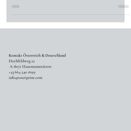
Weniger Copy & Paste, mehr Qualität und Effizienz: So gelingt die
automatisierte Produktion von Broschüren, Flyern und Guides
Kontakt Österreich & Deutschland
Hochfeldweg 22
A-8071 Hausmannstätten
+43 664 540 1699
info@touriprint.com