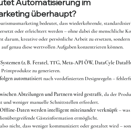
tet Automatisierung im 
rketing überhaupt?
rismusmarketing bedeutet, dass wiederkehrende, standardisie
 ersetzt oder erleichtert werden – ohne dabei die menschliche 
ht darum, kreative oder persönliche Arbeit zu ersetzen, sonder
ch auf genau diese wertvollen Aufgaben konzentrieren können.
-Systemen (z. B. Feratel, TTG, Meta-API ÖW, DataCyle DataHu
 Printprodukte zu generieren.
folgen automatisiert
 nach vordefinierten Designregeln – fehlerfr
ischen Abteilungen und Partnern wird gestrafft
, da der Produ
ist und weniger manuelle Schnittstellen erfordert.
Offline-Daten werden intelligent miteinander verknüpft
 – was
ienübergreifende Gästeinformation ermöglicht.
lso nicht, dass weniger kommuniziert oder gestaltet wird – sond