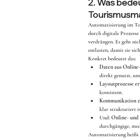
2. Was bedeu
Tourismusma
Automatisierung im Tou
durch digitale Prozesse
verdrängen. Es geht nic
entlasten, damit sie si
Konkret bedeutet das:
Daten aus Online
direkt genutzt, um
Layoutprozesse er
konsistent.
Kommunikation zw
klar strukturiert 
Und: 
Online- und 
durchgängige, med
Automatisierung heißt a