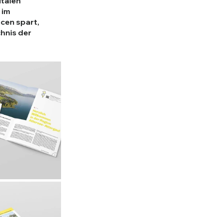
talen 
im 
cen spart, 
hnis der 