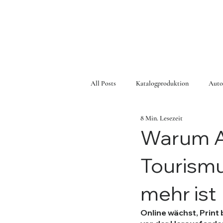
All Posts
Katalogproduktion
Auto
8 Min. Lesezeit
Warum A
Tourismu
mehr ist
Online wächst, Print