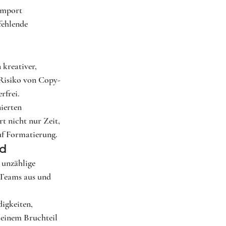
Import 
fehlende 
kreativer, 
 Risiko von Copy-
rfrei.
ierten 
t nicht nur Zeit, 
auf Formatierung.
nd
 unzählige 
 Teams aus und 
igkeiten, 
 einem Bruchteil 