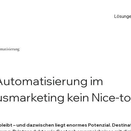
Lösung
matisierung
utomatisierung im
smarketing kein Nice-t
 bleibt – und dazwischen liegt enormes Potenzial. Destina