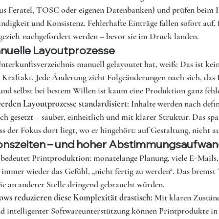
 aus Feratel, TOSC oder eigenen Datenbanken) und prüfen beim 
ndigkeit und Konsistenz. Fehlerhafte Einträge fallen sofort auf, 
ezielt nachgefordert werden – bevor sie im Druck landen.
nuelle Layoutprozesse
terkunftsverzeichnis manuell gelayoutet hat, weiß: Das ist kein 
r Kraftakt. Jede Änderung zieht Folgeänderungen nach sich, das
 und selbst bei bestem Willen ist kaum eine Produktion ganz fehle
rden Layoutprozesse standardisiert:
 Inhalte werden nach defin
h gesetzt – sauber, einheitlich und mit klarer Struktur. Das spar
ass der Fokus dort liegt, wo er hingehört: auf Gestaltung, nicht 
onszeiten – und hoher Abstimmungsaufwa
 bedeutet Printproduktion: monatelange Planung, viele E-Mails,
 immer wieder das Gefühl, „nicht fertig zu werden“. Das bremst
ie an anderer Stelle dringend gebraucht würden.
ws reduzieren diese Komplexität drastisch:
 Mit klaren Zuständ
nd intelligenter Softwareunterstützung können Printprodukte in