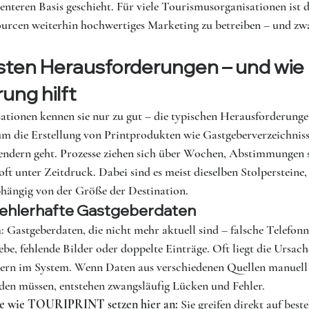
zienteren Basis geschieht. Für viele Tourismusorganisationen ist d
urcen weiterhin hochwertiges Marketing zu betreiben – und zw
gsten Herausforderungen – und wie 
ung hilft
ationen kennen sie nur zu gut – die typischen Herausforderunge
 um die Erstellung von Printprodukten wie Gastgeberverzeichnis
endern geht. Prozesse ziehen sich über Wochen, Abstimmungen
oft unter Zeitdruck. Dabei sind es meist dieselben Stolpersteine
bhängig von der Größe der Destination.
fehlerhafte Gastgeberdaten
: Gastgeberdaten, die nicht mehr aktuell sind – falsche Telefo
ebe, fehlende Bilder oder doppelte Einträge. Oft liegt die Ursach
dern im System. Wenn Daten aus verschiedenen Quellen manuell
n müssen, entstehen zwangsläufig Lücken und Fehler.
me wie TOURIPRINT setzen hier an:
 Sie greifen direkt auf best