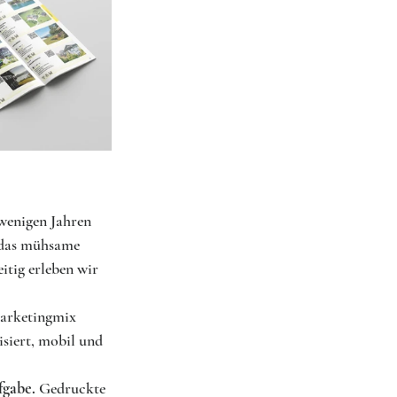
wenigen Jahren 
 das mühsame 
tig erleben wir 
 
arketingmix 
isiert, mobil und 
fgabe.
 Gedruckte 