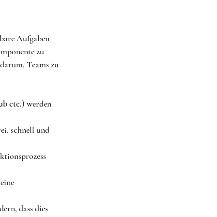
rbare Aufgaben 
Komponente zu 
n darum, Teams zu 
b etc.)
 werden 
ei, schnell und 
ktionsprozess 
 eine 
ern, dass dies 