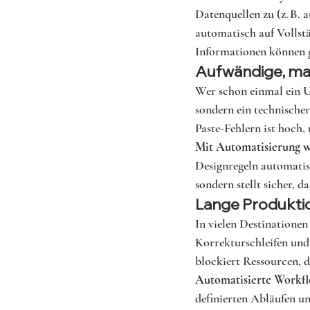
Datenquellen zu (z. B.
automatisch auf Vollstä
Informationen können g
Aufwändige, ma
Wer schon einmal ein Un
sondern ein technische
Paste-Fehlern ist hoch,
Mit Automatisierung we
Designregeln automatisc
sondern stellt sicher, d
Lange Produkti
In vielen Destinationen
Korrekturschleifen und
blockiert Ressourcen, d
Automatisierte Workflo
definierten Abläufen u