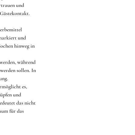
rtrauen und 
Gästekontakt. 
erbemittel 
markiert und 
Wochen hinweg in 
 werden, während 
werden sollen. In 
ung.
ermöglicht es, 
nüpfen und 
edeutet das nicht 
aum für das 