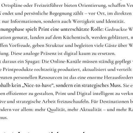
 Ortspläne oder Freizeitführer bieten Orientierung, schaffen Ve
ndet und persönliche Begegnung zählt – vor Ort, im direkten 
t nur Informationen, sondern auch Wertigkeit und Identität.
nungsphase spielt Print eine unterschätzte Rolle:
 Gedruckte W
ation genutzt, landen auf dem Küchentisch, werden geblättert, 
affen Vorfreude, geben Struktur und begleiten viele Gäste über 
ung. Diese analoge Präsenz ist digital kaum zu ersetzen.
t daraus ein Spagat: Die Online-Kanäle müssen ständig gepflegt
 Printprodukte rechtzeitig produziert, aktualisiert und verteilt 
nzten personellen Ressourcen ist das eine enorme Herausforder
halb kein „Nice-to-have“, sondern ein strategisches Muss.
 Sie 
 effizienter zu gestalten, Print und Digital intelligent zu verk
tive und strategische Arbeit freizuschaufeln. Für Destinationen b
ondern vor allem: mehr Qualität, mehr Aktualität – und mehr R
mus.