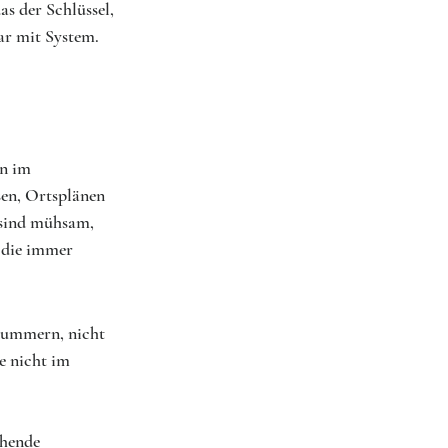
as der Schlüssel, 
ar mit System.
n im 
sen, Ortsplänen 
 sind mühsam, 
, die immer 
nnummern, nicht 
e nicht im 
 
ehende 