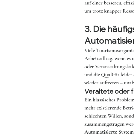
auf einer besseren, effi
um trotz knapper Resso
3. Die häufi
Automatisier
Viele Tourismusorganis
Arbeitsalltag, wenn es
oder Veranstaltungskal
und die Qualität leidet 
wieder auftreten – una
Veraltete oder 
Ein klassisches Problem
mehr existierende Betri
schlechten Willen, son
zusammengetragen werde
Automatisierte Syste