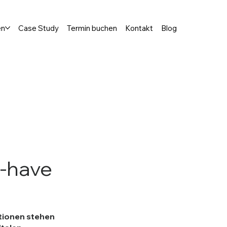
en
Case Study
Termin buchen
Kontakt
Blog
o-have
tionen stehen 